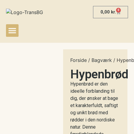
0
0,00
kr.
Besøg gårdbutikken
Mød os på markeder
Forside
/
Bagværk
/ Hypenb
Hypenbrød
Hypenbrød er den
ideelle forblanding til
dig, der ønsker at bage
et karakterfuldt, saftigt
og unikt brød med
rødder i den nordiske
natur. Denne